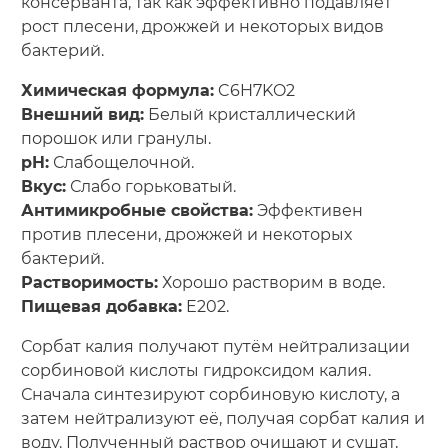
консерванта, так как эффективно подавляет
рост плесени, дрожжей и некоторых видов
бактерий.
Химическая формула:
C6H7KO2
Внешний вид:
Белый кристаллический
порошок или гранулы.
pH:
Слабощелочной.
Вкус:
Слабо горьковатый.
Антимикробные свойства:
Эффективен
против плесени, дрожжей и некоторых
бактерий.
Растворимость:
Хорошо растворим в воде.
Пищевая добавка:
E202.
Сорбат калия получают путём нейтрализации
сорбиновой кислоты гидроксидом калия.
Сначала синтезируют сорбиновую кислоту, а
затем нейтрализуют её, получая сорбат калия и
воду. Полученный раствор очищают и сушат,