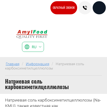
ОБРАТНЫЙ ЗВОНОК
RU
Главная
/
Информация
/
Натриевая соль
карбоксиметилцеллюлозы
Натриевая соль
карбоксиметилцеллюлозы
Натриевая соль карбоксиметилцеллюлозы (Na-
КМЦ), также известная как