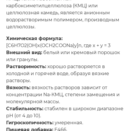
карбоксиметилцеллюлоза (КМЦ) или
целлюлозная камедь, является анионным
водорастворимым полимером, производным
целлюлозы.
Химическая формула:
[C6H7O2(OH)x(OCH2COONa)y]n, где x + y = 3
Внешний вид:
белый или кремовый порошок
или гранулы.
Растворимость:
хорошо растворяется в
холодной и горячей воде, образуя вязкие
растворы.
Вязкость:
вязкость растворов зависит от
концентрации Na-КМЦ, степени замещения и
молекулярной массы.
Стабильность:
стабилен в широком диапазоне
pH (от 4 до 10).
Гигроскопичность:
умеренная.
Пищевая добавка:
E466.